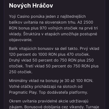
Nových Hráčov
Yoji Casino ponúka jeden z najštedrejších
balíkov uvítania na slovenskom trhu. Až 2500
RON bonus plus 970 voľných otočiek na prvé tri
vklady. Štruktúra v etapách umožňuje postupné
objavovanie.
Balík vitajúcich bonusov sa delí takto. Prvý vklad
120 percent do 1000 RON plus 470 otočiek.
Druhý vklad 50 percent do 750 RON plus 250
otočiek. Tretí vklad 50 percent do 750 RON plus
250 otočiek.
Minimálny vklad na bonusy je 30 až 100 RON.
Voľné otáčky prichádzajú na slotoch od
Pragmatic Play. Top dodávateľa platformy.
Okrem uvítania pravidelné akcie udržiavajú
záujem. Bonusové dobíjania cez víkendy. Turnaje