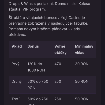
Drops & Wins s peniazmi. Denné misie. Koleso
šťastia. VIP program.
Štruktúra vitajúcich bonusov Yoji Casino je
prehľadne zobrazená v nasledujúcej tabuľke.
Pomáha novým hráčom plánovať vklady
efektívne.
Vklad
Bonus
Voľné
Minimálny
otáčky
vklad
Prvý
120% do
470
30 RON
1000 RON
Druhý
50% do 750
250
50 RON
RON
Tretí
50% do 750
250
50 RON