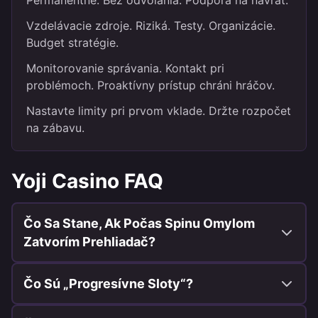
Vzdelávacie zdroje. Riziká. Testy. Organizácie.
Budget stratégie.
Monitorovanie správania. Kontakt pri
problémoch. Proaktívny prístup chráni hráčov.
Nastavte limity pri prvom vklade. Držte rozpočet
na zábavu.
Yoji Casino FAQ
Čo Sa Stane, Ak Počas Spinu Omylom
Zatvorím Prehliadač?
Čo Sú „progresívne Sloty“?