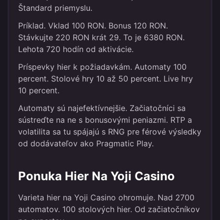
Štandard priemyslu.
Príklad. Vklad 100 RON. Bonus 120 RON.
Stávkujte 220 RON krát 29. To je 6380 RON.
Lehota 720 hodín od aktivácie.
Príspevky hier k požiadavkám. Automaty 100
percent. Stolové hry 10 až 50 percent. Live hry
10 percent.
Automaty sú najefektívnejšie. Začiatočníci sa
sústreďte na ne s bonusovými peniazmi. RTP a
volatilita sa tu spájajú s RNG pre férové výsledky
od dodávateľov ako Pragmatic Play.
Ponuka Hier Na Yoji Casino
Varieta hier na Yoji Casino ohromuje. Nad 2700
automatov. 100 stolových hier. Od začiatočníkov