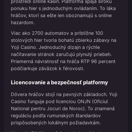
prostredí online kasín. Platforma spája širokú
ponuku hier s jednoduchým ovládaním. To láka
hráčov, ktorí sa ešte len oboznamujú s online
hazardom.
Viac ako 2700 automatov a približne 100
stolových hier tvoria bohatú zbierku zábavy na
Yoji Casino. Jednoduchý dizajn a rýchle
načítavanie stránok zaručujú plynulý priebeh.
Priemerná návratnosť na hráča RTP 96 percent
podčiarkuje záväzok k férovosti.
Licencovanie a bezpečnosť platformy
Dôvera hráčov stojí na pevných základoch. Yoji
Casino funguje pod licenciou ONJN (Oficiul
National pentru Jocuri de Noroc). To znamená
reguláciu podľa rumunských štandardov
prispôsobených lokálnym požiadavkám.