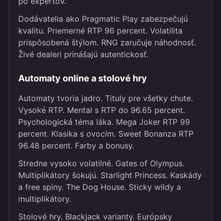
po expertov.
Dodávatelia ako Pragmatic Play zabezpečujú
kvalitu. Priemerné RTP 96 percent. Volatilita
prispôsobená štýlom. RNG zaručuje náhodnosť.
Živé dealeri prinášajú autentickosť.
Automaty online a stolové hry
Automaty tvoria jadro. Tituly pre všetky chute.
Vysoké RTP. Mental s RTP do 96.65 percent.
Psychologická téma láka. Mega Joker RTP 99
percent. Klasika s ovocím. Sweet Bonanza RTP
96.48 percent. Farby a bonusy.
Stredne vysoko volatilné. Gates of Olympus.
Multiplikátory šokujú. Starlight Princess. Kaskády
a free spiny. The Dog House. Sticky wildy a
multiplikátory.
Stolové hry. Blackjack varianty. Európsky