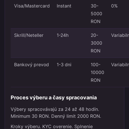
Visa/Mastercard
Instant
30-
0%
5000
RON
Skrill/Neteller
1-24h
20-
Variabil
3000
RON
Bankový prevod
1-3 dni
100-
Variabil
10000
RON
Proces výberu a časy spracovania
Výbery spracovávajú za 24 až 48 hodín.
Minimum 30 RON. Denný limit 2000 RON.
Kroky výberu. KYC overenie. Splnenie