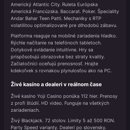
Americký Atlantic City. Ruleta Európska
Americká Francúzska. Baccarat. Poker. Špeciality
Andar Bahar Teen Patti. Mechaniky s RTP
volatilitou optimalizované pre dlhodobú zábavu.
Platforma reaguje na mobilné zariadenia hladko.
Rýchle načítanie na telefónoch tabletoch.
Dotykové ovládanie intuitívne. Hry sa
prispôsobujú obrazovke bez straty kvality.
Začiatočníci oceňujú prenosnosť. Hrajte
kdekoľvek s rovnakou plynulosťou ako na PC.
Živé kasíno a dealeri v reálnom čase
Živé kasíno Yoji Casino ponúka 112 hier. Prenosy
z profi štúdií. HD video. Funguje na všetkých
zariadeniach.
Živý Blackjack. 72 stolov. Limity 5 až 500 RON.
Party Speed varianty. Dealeri po slovensky.