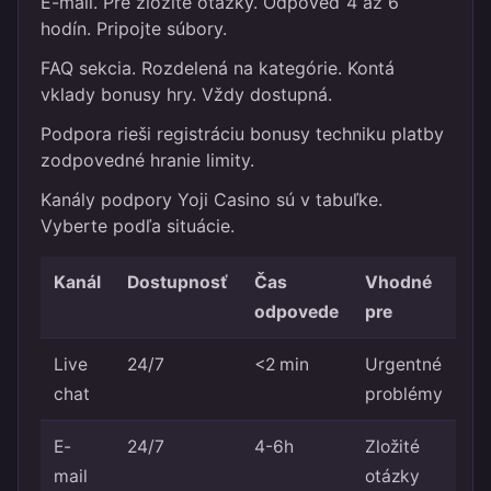
E-mail. Pre zložité otázky. Odpoveď 4 až 6
hodín. Pripojte súbory.
FAQ sekcia. Rozdelená na kategórie. Kontá
vklady bonusy hry. Vždy dostupná.
Podpora rieši registráciu bonusy techniku platby
zodpovedné hranie limity.
Kanály podpory Yoji Casino sú v tabuľke.
Vyberte podľa situácie.
Kanál
Dostupnosť
Čas
Vhodné
odpovede
pre
Live
24/7
<2 min
Urgentné
chat
problémy
E-
24/7
4-6h
Zložité
mail
otázky