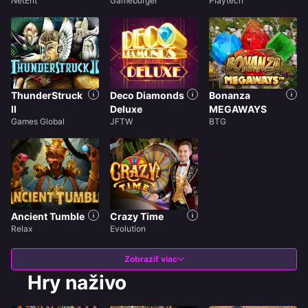
NetEnt
Gameburger
Playtech
ThunderStruck
Deco Diamonds
Bonanza
II
Deluxe
MEGAWAYS
Games Global
JFTW
BTG
Ancient Tumble
Crazy Time
Relax
Evolution
Zobraziť viac
Hry naživo