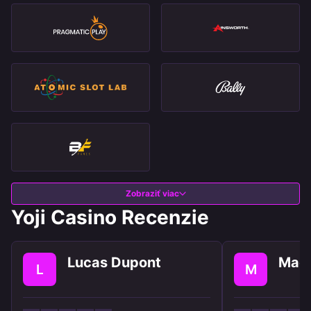
Zobraziť viac
Yoji Casino Recenzie
Lucas Dupont
Mads
L
M