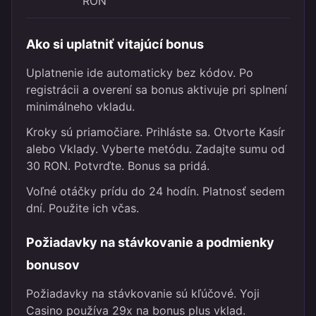
RON
Ako si uplatniť vitajúcí bonus
Uplatnenie ide automaticky bez kódov. Po
registrácii a overení sa bonus aktivuje pri splnení
minimálneho vkladu.
Kroky sú priamočiare. Prihláste sa. Otvorte Kasír
alebo Vklady. Vyberte metódu. Zadajte sumu od
30 RON. Potvrďte. Bonus sa pridá.
Voľné otáčky prídu do 24 hodín. Platnosť sedem
dní. Použite ich včas.
Požiadavky na stávkovanie a podmienky
bonusov
Požiadavky na stávkovanie sú kľúčové. Yoji
Casino používa 29x na bonus plus vklad.