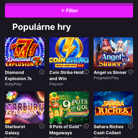
Filter
Populárne hry
Diamond
Coin Strike Hold
Angel vs Sinner
PragmaticPlay
Explosion 7s
and Win
RubyPlay
Playson
Starburst
9 Pots of Gold™
Sahara Riches
Galaxy
Megaways
Cash Collect